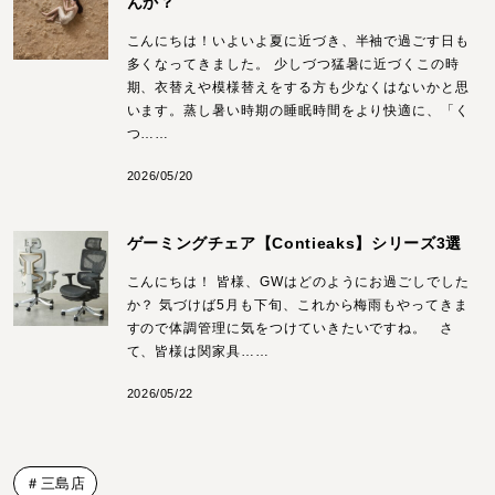
んか？
こんにちは！いよいよ夏に近づき、半袖で過ごす日も
多くなってきました。 少しづつ猛暑に近づくこの時
期、衣替えや模様替えをする方も少なくはないかと思
います。蒸し暑い時期の睡眠時間をより快適に、「く
つ……
2026/05/20
ゲーミングチェア【Contieaks】シリーズ3選
こんにちは！ 皆様、GWはどのようにお過ごしでした
か？ 気づけば5月も下旬、これから梅雨もやってきま
すので体調管理に気をつけていきたいですね。 さ
て、皆様は関家具……
2026/05/22
＃三島店