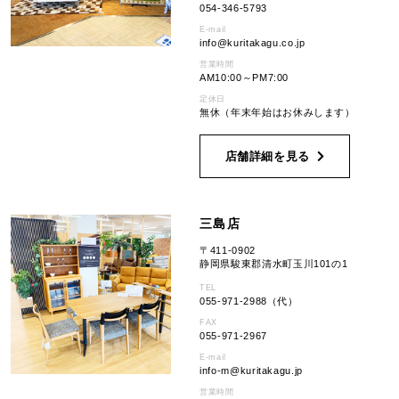
054-346-5793
E-mail
info
kuritakagu.co.jp
営業時間
AM10:00～PM7:00
定休日
無休（年末年始はお休みします）
店舗詳細を見る
三島店
〒411-0902
静岡県駿東郡清水町玉川101の1
TEL
055-971-2988（代）
FAX
055-971-2967
E-mail
info-m
kuritakagu.jp
営業時間