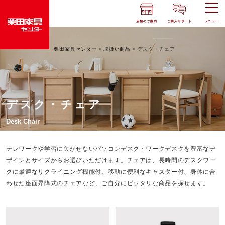
店舗のご案内
ご購入サポート
メニュー
栗田家具センター
>
取扱い商品
>
デスク・チェア
デスク・チェア
Desk Chair
テレワークや学習に欠かせないパソコンデスク・ワークデスクを豊富なデ
ザインとサイズからお選びいただけます。チェアは、長時間のデスクワー
クに最適なリクライニング機能付、移動に便利なキャスター付、身体に合
わせた座面昇降式のチェアなど、ご自分にピッタリな商品を探せます。