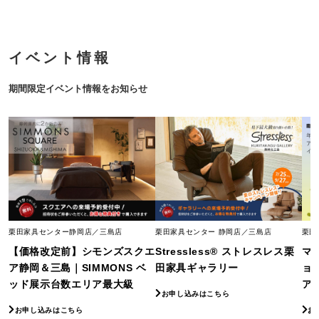
イベント情報
期間限定イベント情報をお知らせ
栗田家具センター静岡店／三島店
栗田家具センター 静岡店／三島店
栗田
【価格改定前】シモンズスクエ
Stressless® ストレスレス栗
マ
ア静岡＆三島｜SIMMONS ベ
田家具ギャラリー
ョ
ッド展示台数エリア最大級
ア
お申し込みはこちら
お申し込みはこちら
お