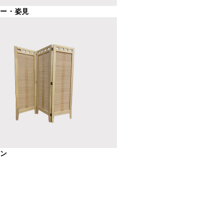
サー・姿見
ーン