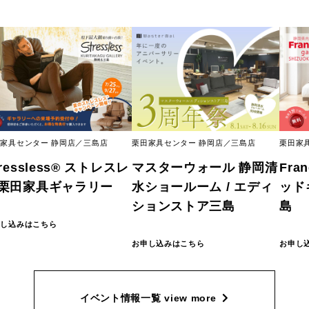
家具センター 静岡店／三島店
栗田家具センター 静岡店／三島店
栗田家
tressless® ストレスレ
マスターウォール 静岡清
Fra
栗田家具ギャラリー
水ショールーム / エディ
ッド
ションストア三島
島
申し込みはこちら
お申し込みはこちら
お申し
イベント情報一覧
view more