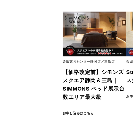
栗田家具センター静岡店／三島店
栗田
【価格改定前】シモンズ
S
スクエア静岡＆三島｜
ス
SIMMONS ベッド展示台
数エリア最大級
お
お申し込みはこちら