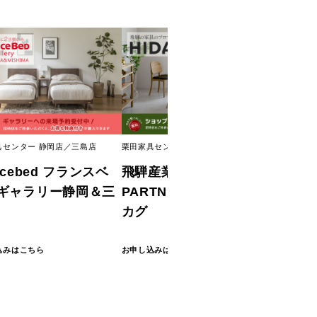
具センター 静岡店／三島店
栗田家具センター 静岡店／三島店
栗田家具セ
ncebed フランスベ
飛騨産業 HIDA
Kari
ギャラリー静岡＆三
PARTNER SHOP クリタ
ラリー
カグ
お申し込み
込みはこちら
お申し込みはこちら