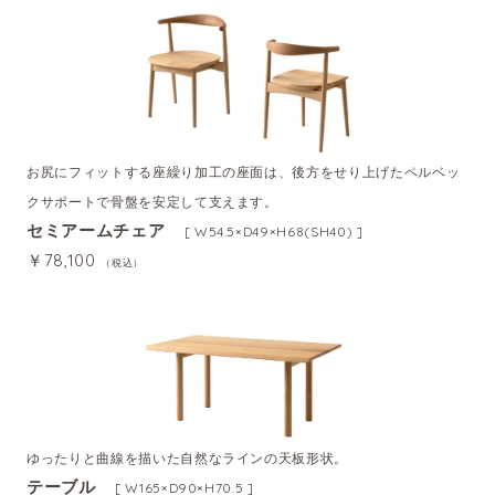
お尻にフィットする座繰り加工の座面は、後方をせり上げたペルベッ
クサポートで骨盤を安定して支えます。
セミアームチェア
[ W54.5×D49×H68(SH40) ]
￥78,100
（税込）
ゆったりと曲線を描いた自然なラインの天板形状。
テーブル
[ W165×D90×H70.5 ]