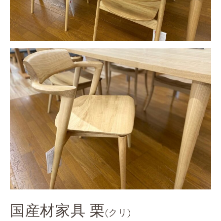
国産材家具 栗
(クリ)