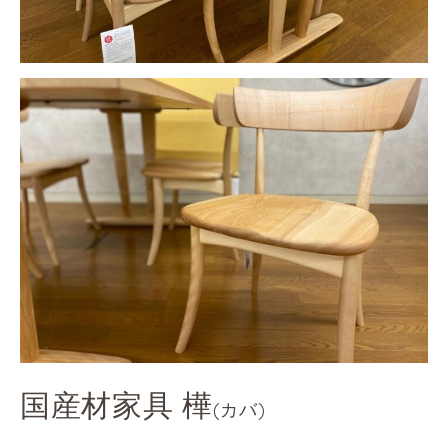
国産材家具 樺
(カバ)