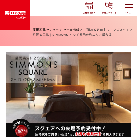
店舗のご案内
ご購入サポート
メニュー
栗田家具センター
>
セール情報
>
【価格改定前】シモンズスクエア
静岡＆三島｜SIMMONS ベッド展示台数エリア最大級