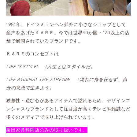
1981年、ドイツミュンヘン郊外に小さなショップとして
産声をあげたＫＡＲＥ。今では世界40か国・120以上の店
舗で展開されているブランドです。
ＫＡＲＥのコンセプトは
LIFE
IS STYLE! （人生とはスタイルだ）
LIFE AGAINST THE STREAM! （流れに身を任せず、自
分の意思で生
きよう）
独創性・遊び心があるアイテムで溢れるため、デザインコ
ンシャスなブランドとして注目度が高くテレビや雑誌など
多くのメディアで取り上げられています。
栗田家具静岡店のみの取り扱いです。