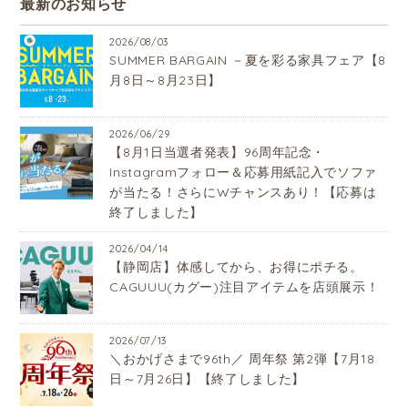
最新のお知らせ
2026/08/03
SUMMER BARGAIN －夏を彩る家具フェア【8
月8日～8月23日】
2026/06/29
【8月1日当選者発表】96周年記念・
Instagramフォロー＆応募用紙記入でソファ
が当たる！さらにWチャンスあり！【応募は
終了しました】
2026/04/14
【静岡店】体感してから、お得にポチる。
CAGUUU(カグー)注目アイテムを店頭展示！
2026/07/13
＼おかげさまで96th／ 周年祭 第2弾【7月18
日～7月26日】【終了しました】