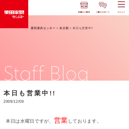
店舗のご案内
ご購入サポート
メニュー
栗田家具センター
>
未分類
>
本日も営業中!!
Staff Blog
本日も営業中!!
2009/12/09
営業
本日は水曜日ですが、
しております。