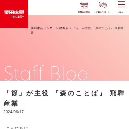
店舗のご案内
ご購入サポート
メニュー
栗田家具センター
>
静岡店
>
「節」が主役 『森のことば』 飛騨産
業
Staff Blog
「節」が主役 『森のことば』 飛騨
産業
2024/06/17
こんにちは。