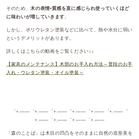
そのため、
木の表情•質感を直に感じられ使っていくほど
。
に味わいが増していきます
しかし、ポリウレタン塗装などに比べて、熱や水分に弱い
というデメリットがあります。
詳しくはこちらの動画をご覧ください↓↓
【家具のメンテナンス】木部のお手入れ方法～普段のお手
入れ・ウレタン塗装・オイル塗装～
゜+.――゜+.――゜+.――゜+.――゜+.――゜+.――゜
+.――゜+.――゜+.――゜+.――
「森のことば」は木目の凹凸をそのままに自然の造形美を