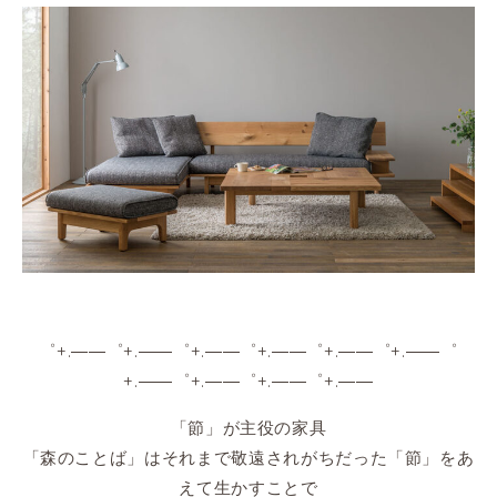
゜+.――゜+.――゜+.――゜+.――゜+.――゜+.――゜
+.――゜+.――゜+.――゜+.――
「節」が主役の家具
「森のことば」はそれまで敬遠されがちだった「節」をあ
えて生かすことで