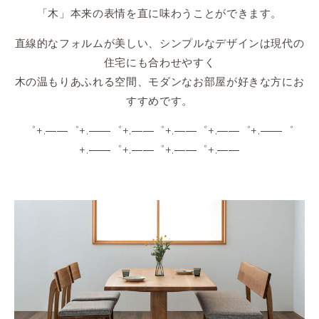
「木」本来の表情を直に味わうことができます。
直線的なフォルムが美しい、シンプルなデザインは現代の
住宅にも合わせやすく
木の温もりあふれる空間、モダンなお部屋が好きな方にお
すすめです。
゜+.――゜+.――゜+.――゜+.――゜+.――゜+.――゜
+.――゜+.――゜+.――゜+.――