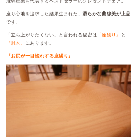
飛騨産業を代表するベストセラーのクレセントチェア。
座り心地を追求した結果生まれた、
滑らかな曲線美が上品
です。
「立ち上がりたくない」と言われる秘密は
『座繰り』
と
『肘木』
にあります。
『お尻が一目惚れする座繰り』