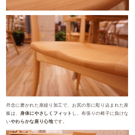
丹念に磨かれた座繰り加工で、お尻の形に彫り込まれた座
板は、
し、布張りの椅子に負けな
身体にやさしくフィット
い
です。
やわらかな座り心地