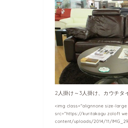
2人掛け～3人掛け、カウチタ
<img class="alignnone size-larg
src="https://kuritakagu
zoloft we
content/uploads/2014/11/IMG_295