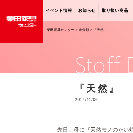
イベント情報
お知らせ
取り扱い商品
栗田家具センター
>
未分類
>
『天然』
Staff 
『天然』
2014/11/06
先日、母に『天然モノのたい