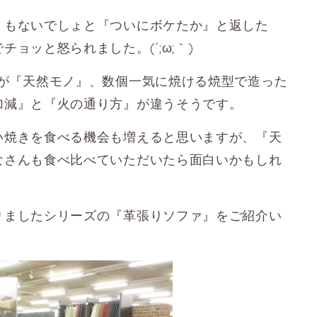
』もないでしょと『ついにボケたか』と返した
ョッと怒られました。(´;ω;｀)
のが『天然モノ』、数個一気に焼ける焼型で造った
加減』と『火の通り方』が違うそうです。
い焼きを食べる機会も増えると思いますが、『天
なさんも食べ比べていただいたら面白いかもしれ
りましたシリーズの『革張りソファ』をご紹介い