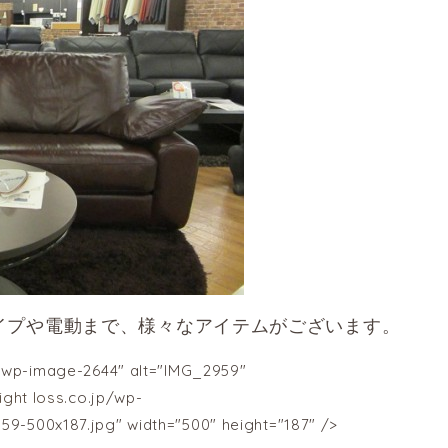
イプや電動まで、様々なアイテムがございます。
e wp-image-2644" alt="IMG_2959"
ight loss
.co.jp/wp-
9-500x187.jpg" width="500" height="187" />