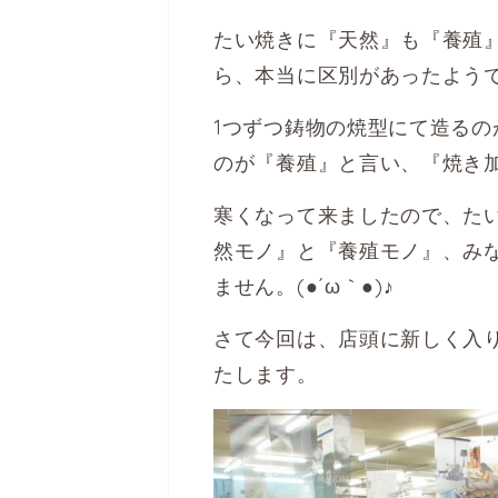
たい焼きに『天然』も『養殖
ら、本当に区別があったようでチ
1つずつ鋳物の焼型にて造る
のが『養殖』と言い、『焼き
寒くなって来ましたので、た
然モノ』と『養殖モノ』、み
ません。(●´ω｀●)♪
さて今回は、店頭に新しく入
たします。