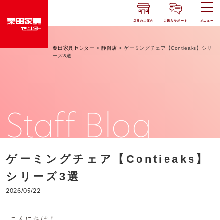
店舗のご案内
ご購入サポート
メニュー
栗田家具センター
>
静岡店
>
ゲーミングチェア【Contieaks】シリ
ーズ3選
Staff Blog
ゲーミングチェア【Contieaks】
シリーズ3選
2026/05/22
こんにちは！