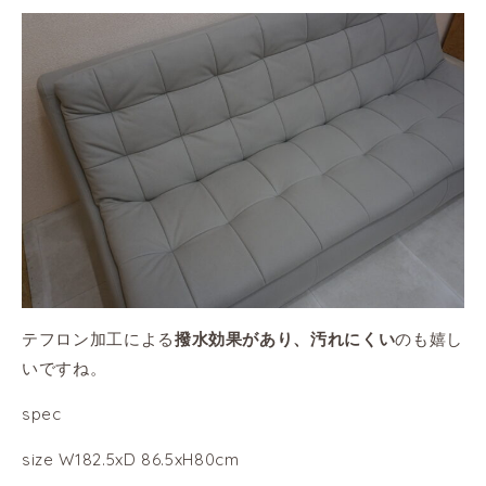
テフロン加工による
のも嬉し
撥水効果があり、汚れにくい
いですね。
spec
size W182.5xD 86.5xH80cm