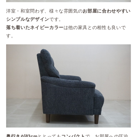
洋室・和室問わず、様々な雰囲気の
お部屋に合わせやすい
です。
シンプルなデザイン
は他の家具との相性も良いで
落ち着いたネイビーカラー
す。
ととっても
で、お部屋への圧迫
奥行きが83cm
コンパクト