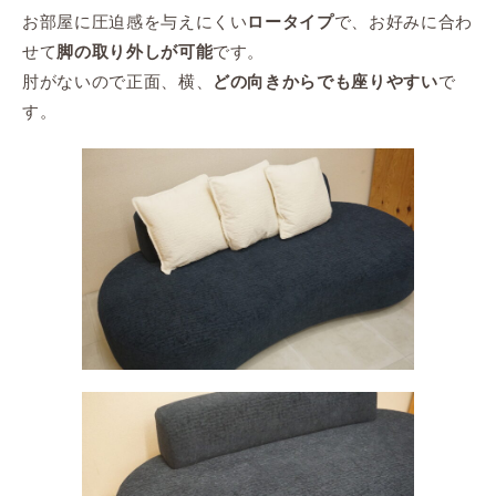
お部屋に圧迫感を与えにくい
で、お好みに合わ
ロータイプ
せて
です。
脚の取り外しが可能
肘がないので正面、横、
で
どの向きからでも座りやすい
す。