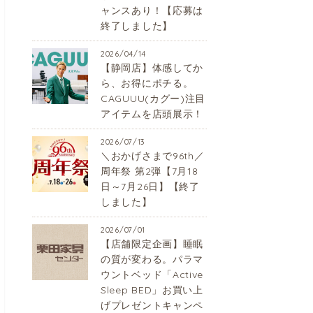
ャンスあり！【応募は
終了しました】
2026/04/14
【静岡店】体感してか
ら、お得にポチる。
CAGUUU(カグー)注目
アイテムを店頭展示！
2026/07/13
＼おかげさまで96th／
周年祭 第2弾【7月18
日～7月26日】【終了
しました】
2026/07/01
【店舗限定企画】睡眠
の質が変わる。パラマ
ウントベッド「Active
Sleep BED」お買い上
げプレゼントキャンペ