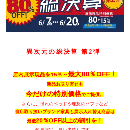
異次元の総決算 第2弾
最大80％OFF！
店内展示現品を15％～
新品お取り寄せも
今だけの特別価格
でご提供。
さらに、憧れのベッドや理想のソファなど
当店取り扱いブランド家具も展示入れ替え商品は
20％OFF以上の割引を！
最低
数量限定。早い者勝ちです。