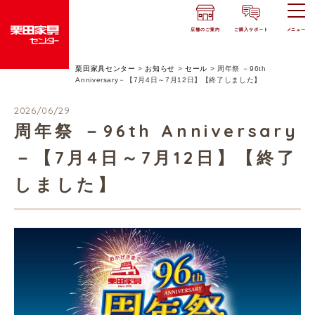
店舗のご案内
ご購入サポート
メニュー
栗田家具センター
>
お知らせ
>
セール
>
周年祭 －96th
Anniversary－【7月4日～7月12日】【終了しました】
2026/06/29
周年祭 －96th Anniversary
－【7月4日～7月12日】【終了
しました】