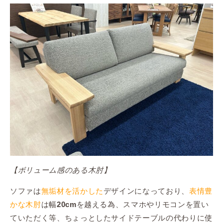
【ボリューム感のある木肘】
ソファは
無垢材を活かした
デザインになっており、
表情豊
かな木肘
は幅
を越える為、スマホやリモコンを置い
20cm
ていただく等、ちょっとしたサイドテーブルの代わりに使