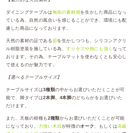
ダイニングテーブルは
無垢の素材感
を生かした商品になっ
ている為、自然の風合いを感じることができ、環境にも配
慮した商品になっております。
天然の素材の証である
節
を生かしつつも、シリコンアクリ
ル樹脂塗装を施している為、
すりキズや熱にも強く
なって
おります。その為、テーブルマットを使わなくとも安心し
て使えるのが魅力です。
【選べるテーブルサイズ】
テーブルサイズは
の中からお選びいただくことが可
3種類
能で、脚タイプは
のどちらかをお選びいた
2本脚、4本脚
だけます。
また、天板の樹種も
からお選びいただくことが可能
2種類
になっており、
力強い木目
が特徴の
、もしくは
高級
オーク