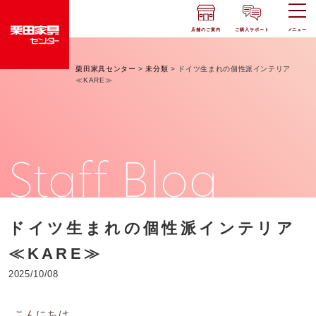
店舗のご案内
ご購入サポート
メニュー
栗田家具センター
>
未分類
>
ドイツ生まれの個性派インテリア
≪KARE≫
Staff Blog
ドイツ生まれの個性派インテリア
≪KARE≫
2025/10/08
こんにちは。