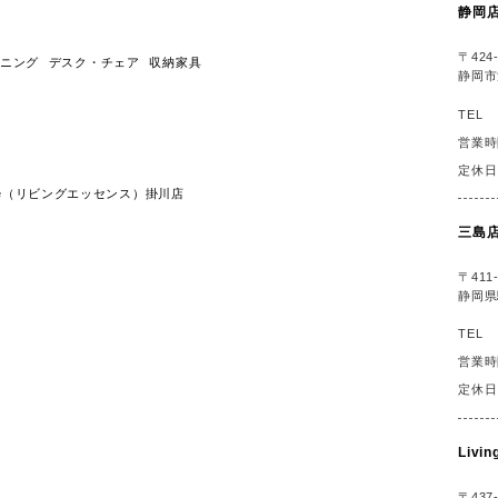
静岡
〒424-
ニング
デスク・チェア
収納家具
静岡市
TEL
営業時
定休日
ssence（リビングエッセンス）掛川店
三島
〒411-
静岡県
TEL
営業時
定休日
Liv
〒437-