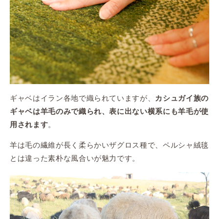
ギャベはイラン各地で織られていますが、
カシュガイ族の
ギャベは羊毛のみで織られ、表に出ない横系にも羊毛が使
。
用されます
羊は毛の繊維が長く柔らかいザグロス種で、ペルシャ絨毯
とは違った素朴な風合いが魅力です。