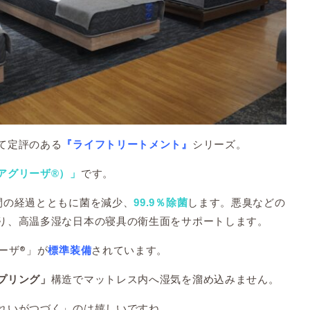
て定評のある
シリーズ。
『ライフトリートメント』
です。
（アグリーザ®）」
間の経過とともに菌を減少、
します。悪臭などの
99.9％除菌
り、高温多湿な日本の寝具の衛生面をサポートします。
ーザ®」が
されています。
標準装備
構造でマットレス内へ湿気を溜め込みません。
プリング」
れいがつづく」のは嬉しいですね。