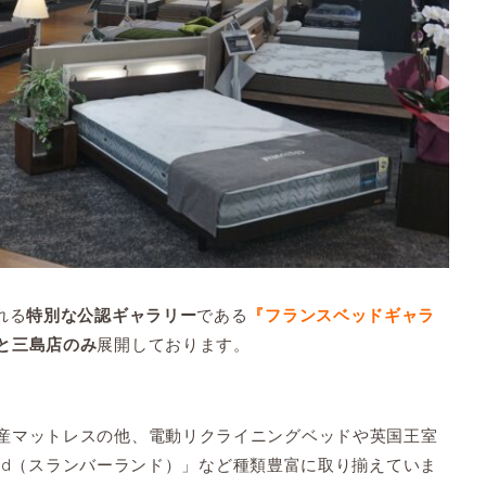
れる
である
特別な公認ギャラリー
『フランスベッドギャラ
展開しております。
と三島店のみ
産マットレスの他、電動リクライニングベッドや英国王室
land（スランバーランド）」など種類豊富に取り揃えていま