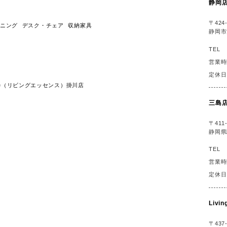
静岡
〒424-
ニング
デスク・チェア
収納家具
静岡市
TEL
営業時
定休日
ssence（リビングエッセンス）掛川店
三島
〒411-
静岡県
TEL
営業時
定休日
Liv
〒437-