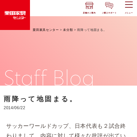
店舗のご案内
ご購入サポート
メニュー
栗田家具センター
>
未分類
>
雨降って地固まる。
Staff Blog
雨降って地固まる。
2014/06/22
サッカーワールドカップ、日本代表も２試合終
わりまして、内容に対して様々な批評が出てい