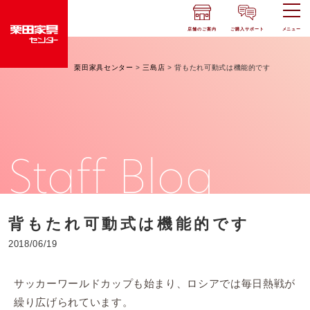
店舗のご案内
ご購入サポート
メニュー
栗田家具センター
>
三島店
>
背もたれ可動式は機能的です
Staff Blog
背もたれ可動式は機能的です
2018/06/19
サッカーワールドカップも始まり、ロシアでは毎日熱戦が
繰り広げられています。