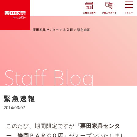
店舗のご案内
ご購入サポート
メニュー
栗田家具センター
>
未分類
>
緊急速報
Staff Blog
緊急速報
2014/03/07
このたび、期間限定ですが『
栗田家具センタ
』がオープンいたしまし
ー 静岡ＰＡＲＣＯ店