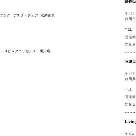
静岡
〒424-
ニング
デスク・チェア
収納家具
静岡市
TEL
営業時
定休日
ssence（リビングエッセンス）掛川店
三島
〒411-
静岡県
TEL
営業時
定休日
Liv
〒437-