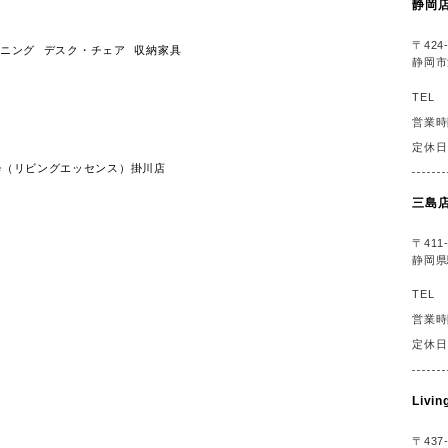
静岡
〒424-
ニング
デスク・チェア
収納家具
静岡市
TEL
営業時
定休日
ssence（リビングエッセンス）掛川店
三島
〒411-
静岡県
TEL
営業時
定休日
Liv
〒437-