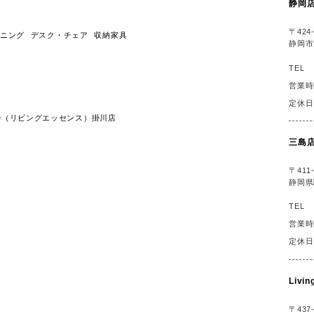
静岡
〒424-
ニング
デスク・チェア
収納家具
静岡市
TEL
営業時
定休日
ssence（リビングエッセンス）掛川店
三島
〒411-
静岡県
TEL
営業時
定休日
Liv
〒437-