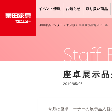
イベント情報
お知らせ
取り扱い商品
栗田家具センター
>
未分類
>
座卓展示品処分セール
Staff 
座卓展示品
2010/05/03
今月は座卓コーナーの展示品入替