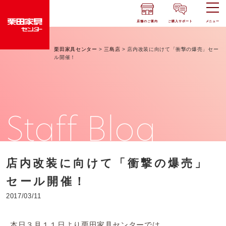
店舗のご案内
ご購入サポート
メニュー
栗田家具センター
>
三島店
>
店内改装に向けて「衝撃の爆売」セー
ル開催！
Staff Blog
店内改装に向けて「衝撃の爆売」
セール開催！
2017/03/11
本日３月１１日より栗田家具センターでは