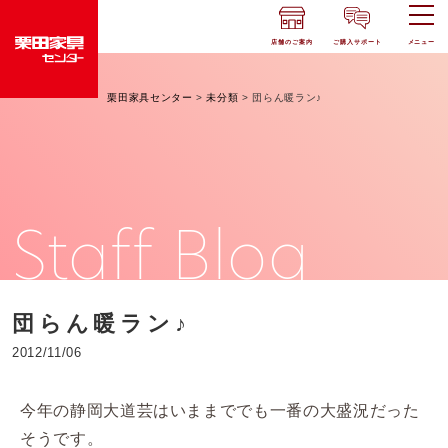
店舗のご案内
ご購入サポート
メニュー
栗田家具センター
>
未分類
>
団らん暖ラン♪
Staff Blog
団らん暖ラン♪
2012/11/06
今年の静岡大道芸はいままででも一番の大盛況だった
そうです。