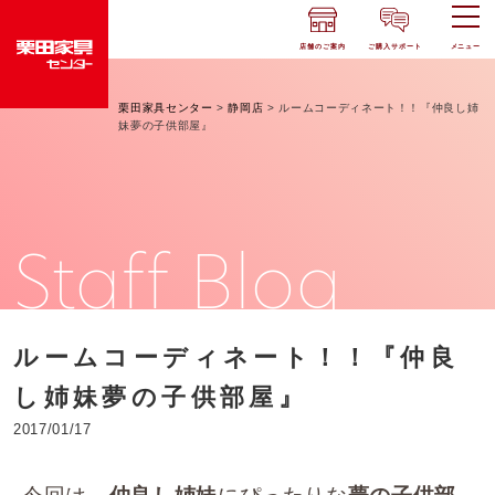
店舗のご案内
ご購入サポート
メニュー
栗田家具センター
>
静岡店
>
ルームコーディネート！！『仲良し姉
妹夢の子供部屋』
Staff Blog
ルームコーディネート！！『仲良
し姉妹夢の子供部屋』
2017/01/17
今回は、
にぴったりな