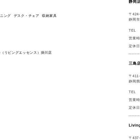
静岡
〒424-
ニング
デスク・チェア
収納家具
静岡市
TEL
営業時
定休日
ssence（リビングエッセンス）掛川店
三島
〒411-
静岡県
TEL
営業時
定休日
Liv
〒437-