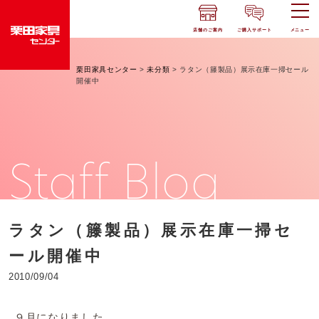
店舗のご案内
ご購入サポート
メニュー
栗田家具センター
>
未分類
>
ラタン（籐製品）展示在庫一掃セール
開催中
Staff Blog
ラタン（籐製品）展示在庫一掃セ
ール開催中
2010/09/04
９月になりました。