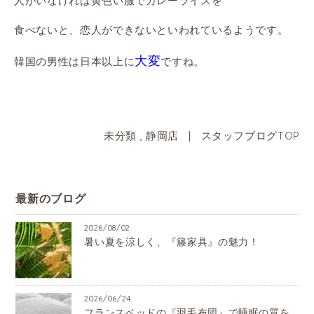
人がいなければ黄色い服でカレーライスを
食べないと、恋人ができないといわれているようです。
大変
韓国の男性は日本以上に
ですね。
未分類
,
静岡店
|
スタッフブログTOP
最新のブログ
2026/08/02
暑い夏を涼しく、『籐家具』の魅力！
2026/06/24
フランスベッドの『羽毛布団』で睡眠の質を