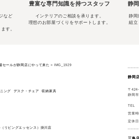
豊富な専門知識を持つスタッフ
静岡
ジなど
インテリアのご相談を承ります。
静岡
理想のお部屋づくりをサポートします。
組立
ります。
場セールが静岡店にやって来た
>
IMG_1929
静岡
〒424-
ニング
デスク・チェア
収納家具
静岡市
TEL
営業時
定休日
ssence（リビングエッセンス）掛川店
三島