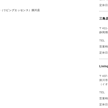
定休日
ssence（リビングエッセンス）掛川店
三島
〒411-
静岡県
TEL
営業時
定休日
Liv
〒437-
掛川市
（イオ
TEL
営業時
定休日