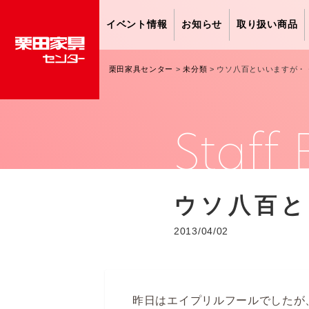
イベント情報
お知らせ
取り扱い商品
栗田家具センター
>
未分類
>
ウソ八百といいますが・
Staff 
ウソ八百と
2013/04/02
昨日はエイプリルフールでしたが