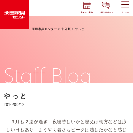
店舗のご案内
ご購入サポート
メニュー
栗田家具センター
>
未分類
>
やっと
Staff Blog
やっと
2010/09/12
９月も２週が過ぎ、夜寝苦しいかと思えば朝方などは涼
しい日もあり、ようやく暑さもピークは越したかなと感じ